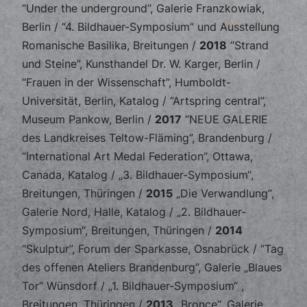
“Under the underground”, Galerie Franzkowiak,
Berlin / “4. Bildhauer-Symposium” und Ausstellung
Romanische Basilika, Breitungen /
2018
“Strand
und Steine”, Kunsthandel Dr. W. Karger, Berlin /
“Frauen in der Wissenschaft”, Humboldt-
Universität, Berlin, Katalog / “Artspring central”,
Museum Pankow, Berlin /
2017
“NEUE GALERIE
des Landkreises Teltow-Fläming”, Brandenburg /
“International Art Medal Federation”, Ottawa,
Canada, Katalog / „3. Bildhauer-Symposium“,
Breitungen, Thüringen /
2015
„Die Verwandlung“,
Galerie Nord, Halle, Katalog / „2. Bildhauer-
Symposium“, Breitungen, Thüringen /
2014
“Skulptur”, Forum der Sparkasse, Osnabrück / “Tag
des offenen Ateliers Brandenburg”, Galerie „Blaues
Tor” Wünsdorf / „1. Bildhauer-Symposium“ ,
Breitungen, Thüringen /
2013
„Bronce“, Galerie