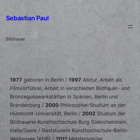
Skip
to
Sebastian Paul
content
Bildhauer
1977
geboren in Berlin /
1997
Abitur, Arbeit als
Filmvorführer, Arbeit in verschieden Bildhauer- und
Bronzegusswerkstätten in Spanien, Berlin und
Brandenburg /
2000
Philosophie-Studium an der
Humboldt-Universität, Berlin /
2002
Studium der
Bildhauerei Kunsthochschule Burg Giebichenstein,
Halle/Saale / Gaststudent Kunsthochschule-Berlin-
Weißensee (KHB) /
2011
Meisterschüler