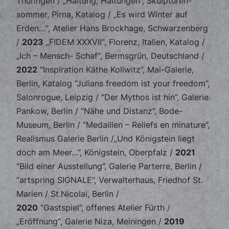
Thüringen / „Haltung, Haltungen“, Skulpturen-
sommer, Pirna, Katalog / „Es wird Winter auf
Erden…“, Atelier Hans Brockhage, Schwarzenberg
/
2023
„FIDEM XXXVII“, Florenz, Italien, Katalog /
„Ich – Mensch- Schaf“, Bermsgrün, Deutschland /
2022
“Inspiration Käthe Kollwitz”, Mai-Galerie,
Berlin, Katalog “Julians freedom ist your freedom”,
Salonrogue, Leipzig / “Der Mythos ist hin”, Galerie
Pankow, Berlin / “Nähe und Distanz”, Bode-
Museum, Berlin / “Medaillen – Reliefs en minature”,
Realismus Galerie Berlin /„Und Königstein liegt
doch am Meer…”, Königstein, Oberpfalz /
2021
“Bild einer Ausstellung”, Galerie Parterre, Berlin /
“artspring SIGNALE”, Verwalterhaus, Friedhof St.
Marien / St.Nicolai, Berlin /
2020
“Gastspiel”, offenes Atelier Fürth /
„Eröffnung“, Galerie Niza, Meiningen /
2019