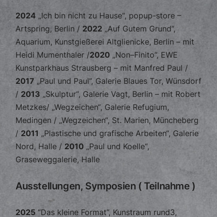
2024
„Ich bin nicht zu Hause“, popup-store –
Artspring, Berlin /
2022
„Auf Gutem Grund”,
Aquarium, Kunstgießerei Altglienicke, Berlin – mit
Heidi Mumenthaler /
2020
„Non–Finito”, EWE
Kunstparkhaus Strausberg – mit Manfred Paul /
2017
„Paul und Paul”, Galerie Blaues Tor, Wünsdorf
/
2013
„Skulptur“, Galerie Vagt, Berlin – mit Robert
Metzkes/ „Wegzeichen“, Galerie Refugium,
Medingen / „Wegzeichen“, St. Marien, Müncheberg
/
2011
„Plastische und grafische Arbeiten“, Galerie
Nord, Halle /
2010
„Paul und Koelle“,
Graseweggalerie, Halle
Ausstellungen, Symposien ( Teilnahme )
2025
“Das kleine Format”, Kunstraum rund3,