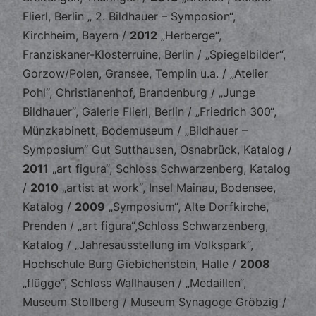
Flierl, Berlin „ 2. Bildhauer – Symposion“,
Kirchheim, Bayern /
2012
„Herberge“,
Franziskaner-Klosterruine, Berlin / „Spiegelbilder“,
Gorzow/Polen, Gransee, Templin u.a. / „Atelier
Pohl“, Christianenhof, Brandenburg / „Junge
Bildhauer“, Galerie Flierl, Berlin / „Friedrich 300“,
Münzkabinett, Bodemuseum / „Bildhauer –
Symposium“ Gut Sutthausen, Osnabrück, Katalog /
2011
„art figura“, Schloss Schwarzenberg, Katalog
/
2010
„artist at work“, Insel Mainau, Bodensee,
Katalog /
2009
„Symposium“, Alte Dorfkirche,
Prenden / „art figura“,Schloss Schwarzenberg,
Katalog / „Jahresausstellung im Volkspark“,
Hochschule Burg Giebichenstein, Halle /
2008
„flügge“, Schloss Wallhausen / „Medaillen“,
Museum Stollberg / Museum Synagoge Gröbzig /